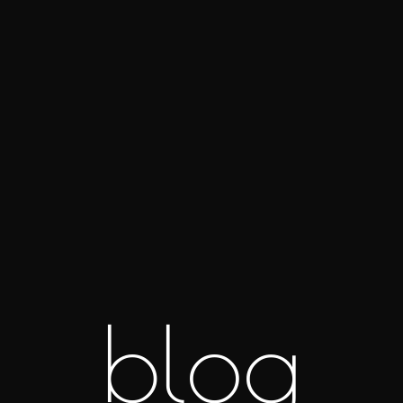
b
l
o
g