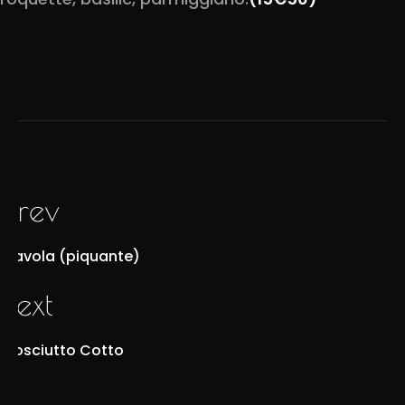
prev
Diavola (piquante)
next
Prosciutto Cotto