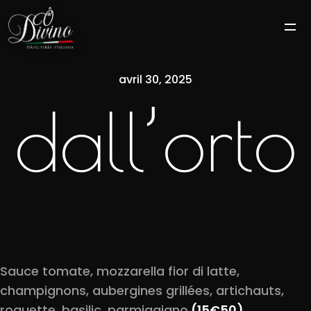
avril 30, 2025
dall’orto
Sauce tomate, mozzarella fior di latte,
champignons, aubergines grillées, artichauts,
roquette, basilic, parmiggiano.
(15€50)