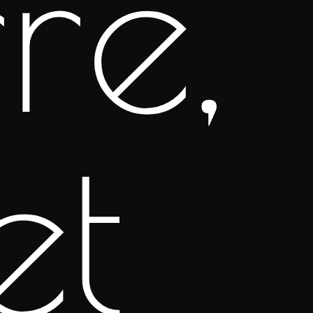
re,
et