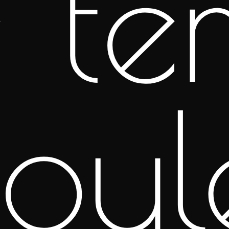
 ter
oul