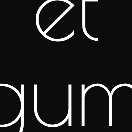
et
gu